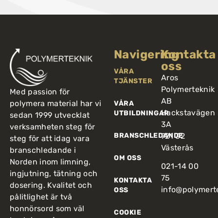
Navigering
Kontakta
oss
VÅRA
Aros
TJÄNSTER
Polymerteknik
Med passion för
AB
polymera material har vi
VÅRA
Hackstavägen
UTBILDNINGAR
sedan 1999 utvecklat
3A
verksamheten steg för
BRANSCHLEDANDE
721 32
steg för att idag vara
Västerås
branschledande i
OM OSS
Norden inom limning,
021-14 00
ingjutning, tätning och
75
KONTAKTA
dosering. Kvalitet och
info@polymert
OSS
pålitlighet är två
honnörsord som väl
COOKIE