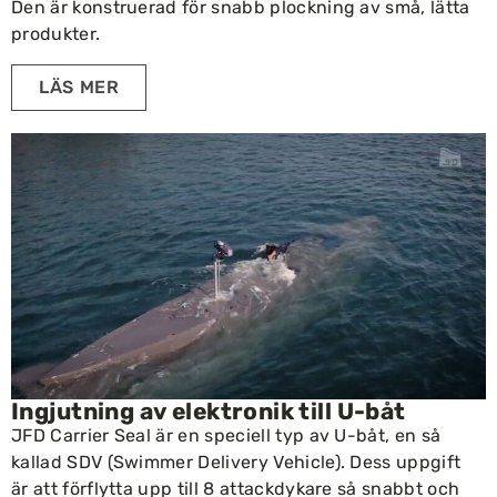
Den är konstruerad för snabb plockning av små, lätta
produkter.
LÄS MER
Ingjutning av elektronik till U-båt
JFD Carrier Seal är en speciell typ av U-båt, en så
kallad SDV (Swimmer Delivery Vehicle). Dess uppgift
är att förflytta upp till 8 attackdykare så snabbt och