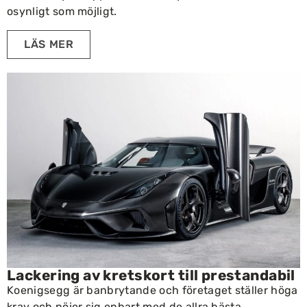
osynligt som möjligt.
LÄS MER
Lackering av kretskort till prestandabil
Koenigsegg är banbrytande och företaget ställer höga
krav och nöjer sig enbart med de allra bästa