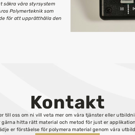
tt säkra våra styrsystem
Aros Polymerteknik som
nde för att upprätthålla den
Kontakt
er till oss om ni vill veta mer om våra tjänster eller utbildni
r gärna hitta rätt material och metod för just er applikatio
dje er förståelse för polymera material genom våra utbil