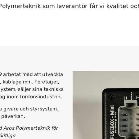
olymerteknik som leverantör får vi kvalitet oc
 arbetat med att utveckla
t, kablage mm. Företaget,
ystem, säljer sina tekniska
etag inom fordonsindustrin.
a givare och styrsystem.
k påverkan.
d Aros Polymerteknik för
litliga