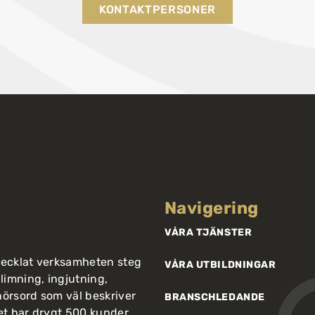
KONTAKTPERSONER
Navigering
VÅRA TJÄNSTER
vecklat verksamheten steg
VÅRA UTBILDNINGAR
limning, ingjutning,
nnörsord som väl beskriver
BRANSCHLEDANDE
get har drygt 500 kunder