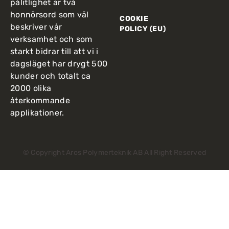
pålitlighet är två
honnörsord som väl
COOKIE
beskriver vår
POLICY (EU)
verksamhet och som
starkt bidrar till att vi i
dagsläget har drygt 500
kunder och totalt ca
2000 olika
återkommande
applikationer.
© Copyright Aros Polymerteknik AB All Right Reserved