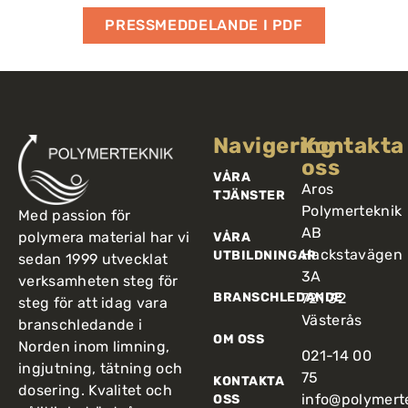
PRESSMEDDELANDE I PDF
Navigering
Kontakta
oss
VÅRA
Aros
TJÄNSTER
Polymerteknik
Med passion för
AB
polymera material har vi
VÅRA
Hackstavägen
UTBILDNINGAR
sedan 1999 utvecklat
3A
verksamheten steg för
BRANSCHLEDANDE
721 32
steg för att idag vara
Västerås
branschledande i
OM OSS
Norden inom limning,
021-14 00
ingjutning, tätning och
75
KONTAKTA
dosering. Kvalitet och
info@polymert
OSS