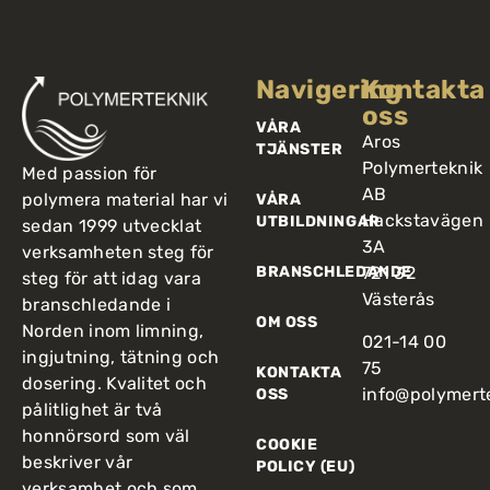
Navigering
Kontakta
oss
VÅRA
Aros
TJÄNSTER
Polymerteknik
Med passion för
AB
polymera material har vi
VÅRA
Hackstavägen
UTBILDNINGAR
sedan 1999 utvecklat
3A
verksamheten steg för
BRANSCHLEDANDE
721 32
steg för att idag vara
Västerås
branschledande i
OM OSS
Norden inom limning,
021-14 00
ingjutning, tätning och
75
KONTAKTA
dosering. Kvalitet och
info@polymert
OSS
pålitlighet är två
honnörsord som väl
COOKIE
beskriver vår
POLICY (EU)
verksamhet och som