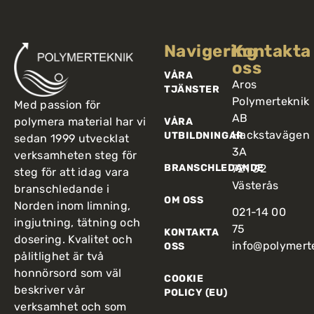
Navigering
Kontakta
oss
VÅRA
Aros
TJÄNSTER
Polymerteknik
Med passion för
AB
polymera material har vi
VÅRA
Hackstavägen
UTBILDNINGAR
sedan 1999 utvecklat
3A
verksamheten steg för
BRANSCHLEDANDE
721 32
steg för att idag vara
Västerås
branschledande i
OM OSS
Norden inom limning,
021-14 00
ingjutning, tätning och
75
KONTAKTA
dosering. Kvalitet och
info@polymert
OSS
pålitlighet är två
honnörsord som väl
COOKIE
beskriver vår
POLICY (EU)
verksamhet och som