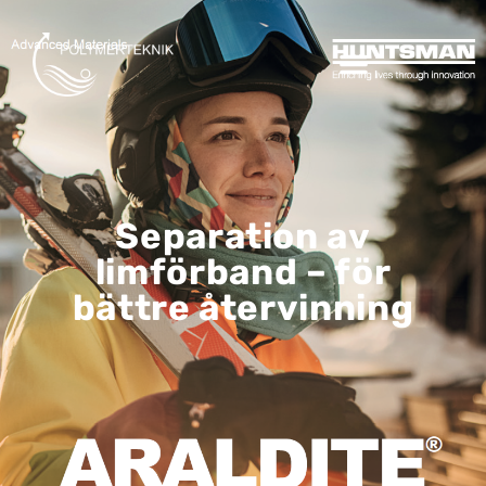
Separation av
limförband – för
bättre återvinning